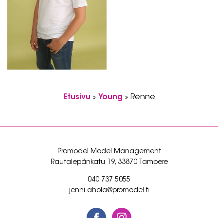
Etusivu
»
Young
»
Renne
Promodel Model Management
Rautalepänkatu 19, 33870 Tampere
040 737 5055
jenni.ahola@promodel.fi