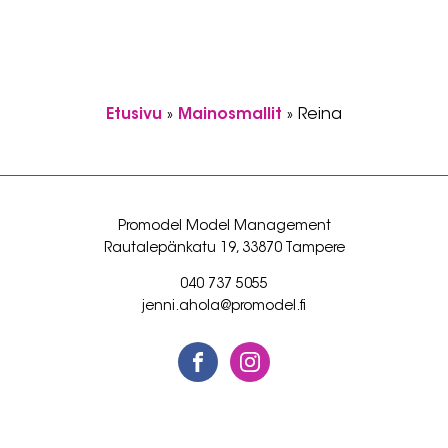
Etusivu
»
Mainosmallit
»
Reina
Promodel Model Management
Rautalepänkatu 19, 33870 Tampere
040 737 5055
jenni.ahola@promodel.fi