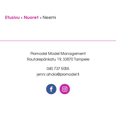
Etusivu
»
Nuoret
»
Neemi
Promodel Model Management
Rautalepänkatu 19, 33870 Tampere
040 737 5055
jenni.ahola@promodel.fi