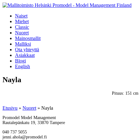
Naiset
Miehet
Classic
Nuoret
Mainosmallit
Malliksi
Ota yhteyttä
Asiakkaat
Blogi
English
Nayla
Pituus: 151 cm
Etusivu
»
Nuoret
»
Nayla
Promodel Model Management
Rautalepänkatu 19, 33870 Tampere
040 737 5055
jenni.ahola@promodel.fi