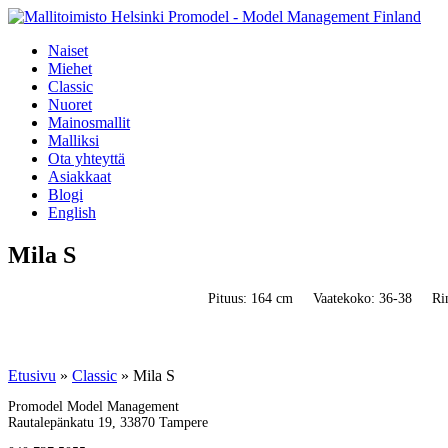
Naiset
Miehet
Classic
Nuoret
Mainosmallit
Malliksi
Ota yhteyttä
Asiakkaat
Blogi
English
Mila S
Pituus: 164 cm
Vaatekoko: 36-38
Ri
Etusivu
»
Classic
»
Mila S
Promodel Model Management
Rautalepänkatu 19, 33870 Tampere