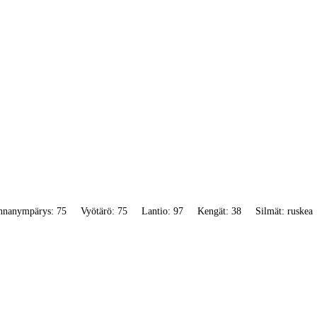
nnanympärys: 75
Vyötärö: 75
Lantio: 97
Kengät: 38
Silmät: ruskea