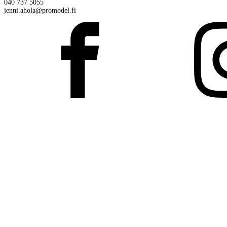
040 737 5055
jenni.ahola@promodel.fi