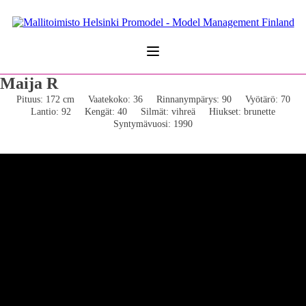
Maija R
Pituus: 172 cm
Vaatekoko: 36
Rinnanympärys: 90
Vyötärö: 70
Lantio: 92
Kengät: 40
Silmät: vihreä
Hiukset: brunette
Syntymävuosi: 1990