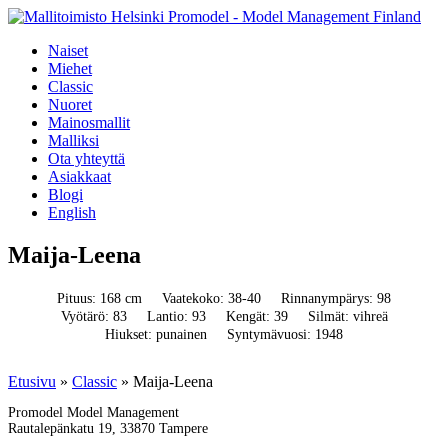
Naiset
Miehet
Classic
Nuoret
Mainosmallit
Malliksi
Ota yhteyttä
Asiakkaat
Blogi
English
Maija-Leena
Pituus: 168 cm
Vaatekoko: 38-40
Rinnanympärys: 98
Vyötärö: 83
Lantio: 93
Kengät: 39
Silmät: vihreä
Hiukset: punainen
Syntymävuosi: 1948
Etusivu
»
Classic
»
Maija-Leena
Promodel Model Management
Rautalepänkatu 19, 33870 Tampere