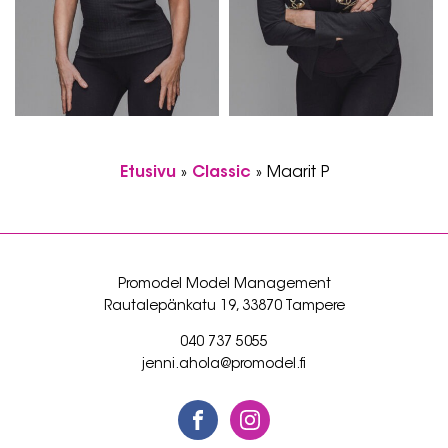
Etusivu
»
Classic
»
Maarit P
Promodel Model Management
Rautalepänkatu 19, 33870 Tampere
040 737 5055
jenni.ahola@promodel.fi