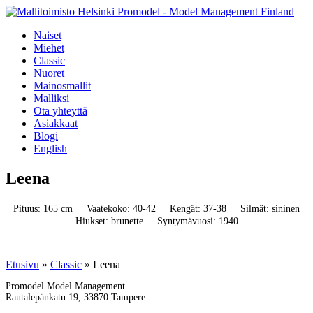
Naiset
Miehet
Classic
Nuoret
Mainosmallit
Malliksi
Ota yhteyttä
Asiakkaat
Blogi
English
Leena
Pituus: 165 cm
Vaatekoko: 40-42
Kengät: 37-38
Silmät: sininen
Hiukset: brunette
Syntymävuosi: 1940
Etusivu
»
Classic
»
Leena
Promodel Model Management
Rautalepänkatu 19, 33870 Tampere