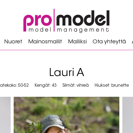
Nuoret
Mainosmallit
Malliksi
Ota yhteyttä
Lauri A
atekoko: 50-52
Kengät: 43
Silmät: vihreä
Hiukset: brunette