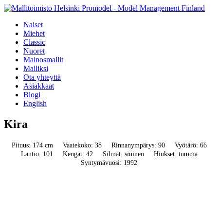
Naiset
Miehet
Classic
Nuoret
Mainosmallit
Malliksi
Ota yhteyttä
Asiakkaat
Blogi
English
Kira
Pituus: 174 cm
Vaatekoko: 38
Rinnanympärys: 90
Vyötärö: 66
Lantio: 101
Kengät: 42
Silmät: sininen
Hiukset: tumma
Syntymävuosi: 1992