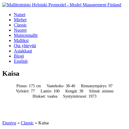
Naiset
Miehet
Classic
Nuoret
Mainosmallit
Malliksi
Ota yhteyttä
Asiakkaat
Blogi
English
Kaisa
Pituus: 175 cm
Vaatekoko: 38-40
Rinnanympärys: 97
Vyötärö: 77
Lantio: 100
Kengät: 38
Silmät: sininen
Hiukset: vaalea
Syntymävuosi: 1973
Etusivu
»
Classic
»
Kaisa