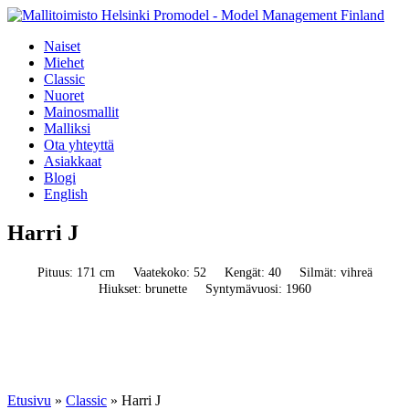
Naiset
Miehet
Classic
Nuoret
Mainosmallit
Malliksi
Ota yhteyttä
Asiakkaat
Blogi
English
Harri J
Pituus: 171 cm
Vaatekoko: 52
Kengät: 40
Silmät: vihreä
Hiukset: brunette
Syntymävuosi: 1960
Etusivu
»
Classic
»
Harri J