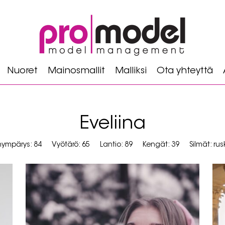
Nuoret
Mainosmallit
Malliksi
Ota yhteyttä
Eveliina
nympärys: 84
Vyötärö: 65
Lantio: 89
Kengät: 39
Silmät: ru