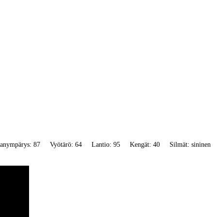
anympärys: 87
Vyötärö: 64
Lantio: 95
Kengät: 40
Silmät: sininen