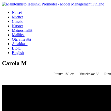
Naiset
Miehet
Classic
Nuoret
Mainosmallit
Malliksi
Ota yhteyttä
Asiakkaat
Blogi
English
Carola M
Pituus: 180 cm
Vaatekoko: 36
Rinn