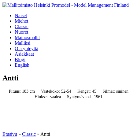
Naiset
Miehet
Classic
Nuoret
Mainosmallit
Malliksi
Ota yhteyttä
Asiakkaat
Blogi
English
Antti
Pituus: 183 cm
Vaatekoko: 52-54
Kengät: 45
Silmät: sininen
Hiukset: vaalea
Syntymävuosi: 1961
Etusivu
»
Classic
»
Antti