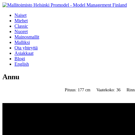
Naiset
Miehet
Classic
Nuoret
Mainosmallit
Malliksi
Ota yhteyttä
Asiakkaat
Blogi
English
Annu
Pituus: 177 cm
Vaatekoko: 36
Rinn