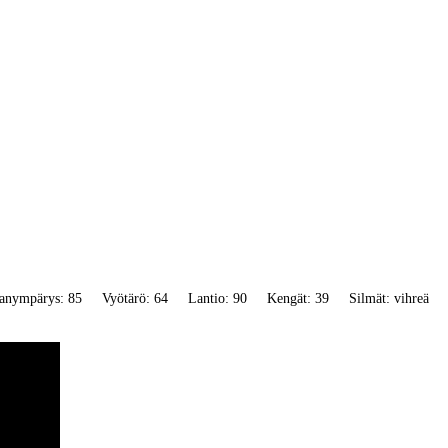
anympärys: 85
Vyötärö: 64
Lantio: 90
Kengät: 39
Silmät: vihreä