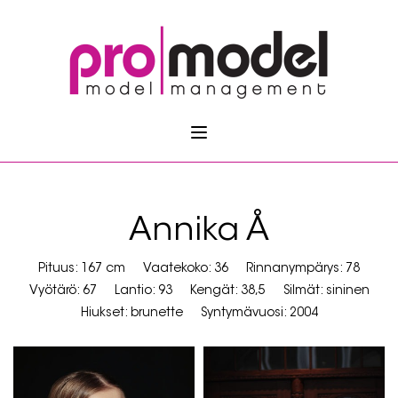
Annika Å
Pituus: 167 cm
Vaatekoko: 36
Rinnanympärys: 78
Vyötärö: 67
Lantio: 93
Kengät: 38,5
Silmät: sininen
Hiukset: brunette
Syntymävuosi: 2004