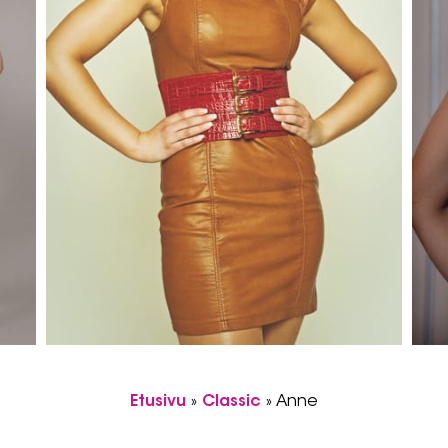
Etusivu
»
Classic
»
Anne