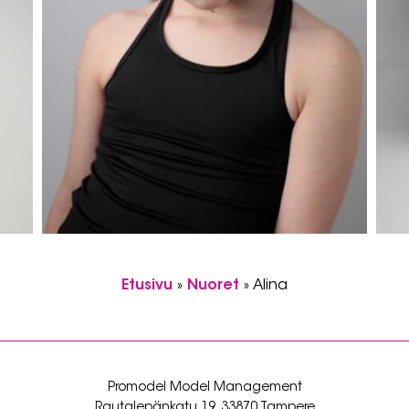
Etusivu
»
Nuoret
»
Alina
Promodel Model Management
Rautalepänkatu 19, 33870 Tampere