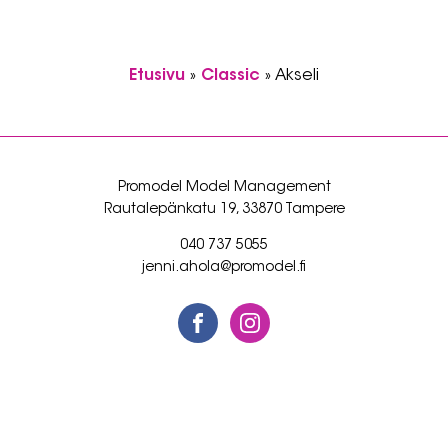
Etusivu
»
Classic
»
Akseli
Promodel Model Management
Rautalepänkatu 19, 33870 Tampere
040 737 5055
jenni.ahola@promodel.fi