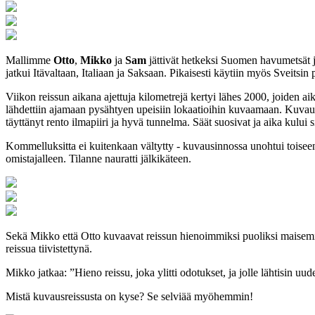
Mallimme
Otto
,
Mikko
ja
Sam
jättivät hetkeksi Suomen havumetsät ja
jatkui Itävaltaan, Italiaan ja Saksaan. Pikaisesti käytiin myös Sveitsin 
Viikon reissun aikana ajettuja kilometrejä kertyi lähes 2000, joiden ai
lähdettiin ajamaan pysähtyen upeisiin lokaatioihin kuvaamaan. Kuvauksi
täyttänyt rento ilmapiiri ja hyvä tunnelma. Säät suosivat ja aika kului si
Kommelluksitta ei kuitenkaan vältytty - kuvausinnossa unohtui toisee
omistajalleen. Tilanne nauratti jälkikäteen.
Sekä Mikko että Otto kuvaavat reissun hienoimmiksi puoliksi maisemi
reissua tiivistettynä.
Mikko jatkaa: ”Hieno reissu, joka ylitti odotukset, ja jolle lähtisin uud
Mistä kuvausreissusta on kyse? Se selviää myöhemmin!