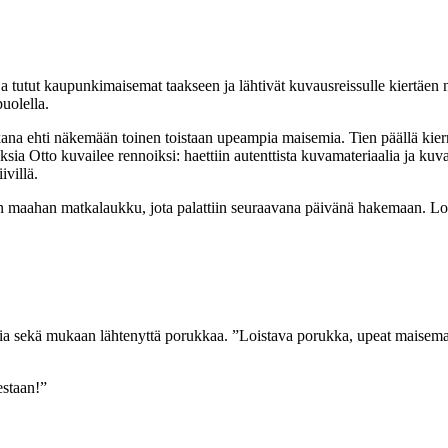
 tutut kaupunkimaisemat taakseen ja lähtivät kuvausreissulle kiertäen n
puolella.
kana ehti näkemään toinen toistaan upeampia maisemia. Tien päällä kierret
a Otto kuvailee rennoiksi: haettiin autenttista kuvamateriaalia ja kuva
ivillä.
n maahan matkalaukku, jota palattiin seuraavana päivänä hakemaan. Lop
a sekä mukaan lähtenyttä porukkaa. ”Loistava porukka, upeat maisemat 
estaan!”