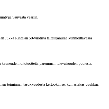
iintyjiä vauvasta vaariin.
n Jukka Rintalan 50-vuotista taiteilijanuraa kunnioittavassa
 kauneudenhoitotuotteita paremman tulevaisuuden puolesta.
ten toiminnan tasokkuudesta kertookin se, kun asiakas buukkaa