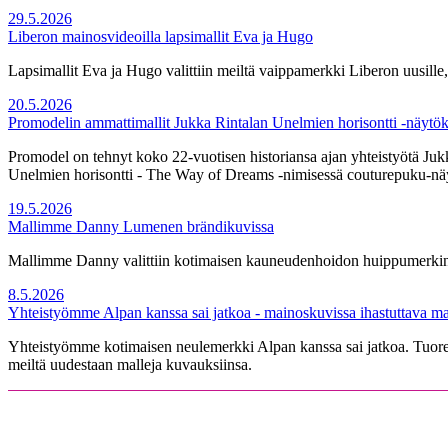
29.5.2026
Liberon mainosvideoilla lapsimallit Eva ja Hugo
Lapsimallit Eva ja Hugo valittiin meiltä vaippamerkki Liberon uusille,
20.5.2026
Promodelin ammattimallit Jukka Rintalan Unelmien horisontti -näytök
Promodel on tehnyt koko 22-vuotisen historiansa ajan yhteistyötä Jukk
Unelmien horisontti - The Way of Dreams -nimisessä couturepuku-näy
19.5.2026
Mallimme Danny Lumenen brändikuvissa
Mallimme Danny valittiin kotimaisen kauneudenhoidon huippumerkin 
8.5.2026
Yhteistyömme Alpan kanssa sai jatkoa - mainoskuvissa ihastuttava 
Yhteistyömme kotimaisen neulemerkki Alpan kanssa sai jatkoa. Tuore
meiltä uudestaan malleja kuvauksiinsa.