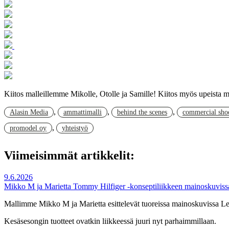
Kiitos malleillemme Mikolle, Otolle ja Samille! Kiitos myös upeista 
,
,
,
Alasin Media
ammattimalli
behind the scenes
commercial sho
,
promodel oy
yhteistyö
Viimeisimmät artikkelit:
9.6.2026
Mikko M ja Marietta Tommy Hilfiger -konseptiliikkeen mainoskuviss
Mallimme Mikko M ja Marietta esittelevät tuoreissa mainoskuvissa Lem
Kesäsesongin tuotteet ovatkin liikkeessä juuri nyt parhaimmillaan.