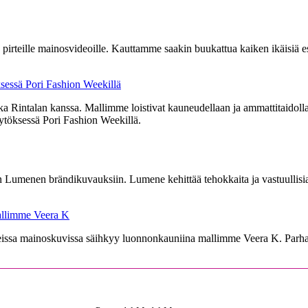
 pirteille mainosvideoille. Kauttamme saakin buukattua kaiken ikäisiä es
sessä Pori Fashion Weekillä
a Rintalan kanssa. Mallimme loistivat kauneudellaan ja ammattitaidollaa
töksessä Pori Fashion Weekillä.
Lumenen brändikuvauksiin. Lumene kehittää tehokkaita ja vastuullisia
mallimme Veera K
issa mainoskuvissa säihkyy luonnonkauniina mallimme Veera K. Parhai