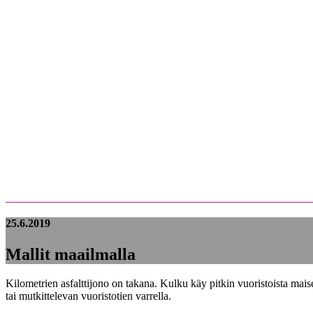
25.6.2019
Mallit maailmalla
Kilometrien asfalttijono on takana. Kulku käy pitkin vuoristoista mai
tai mutkittelevan vuoristotien varrella.