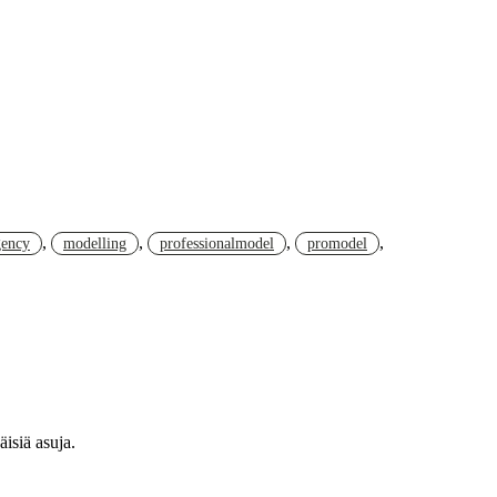
,
,
,
,
gency
modelling
professionalmodel
promodel
isiä asuja.