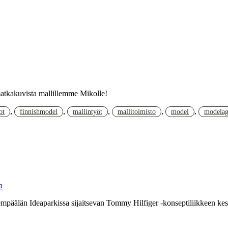
matkakuvista mallillemme Mikolle!
,
,
,
,
,
ot
finnishmodel
mallintyöt
mallitoimisto
model
modela
a
päälän Ideaparkissa sijaitsevan Tommy Hilfiger -konseptiliikkeen kesä