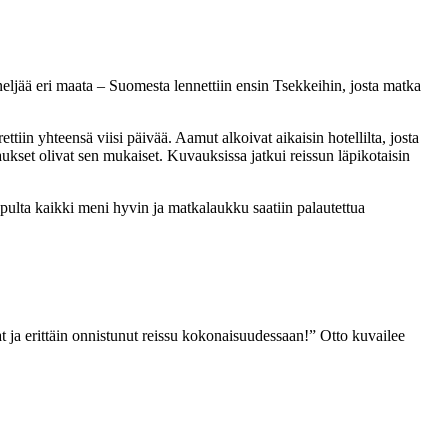
eljää eri maata – Suomesta lennettiin ensin Tsekkeihin, josta matka
tiin yhteensä viisi päivää. Aamut alkoivat aikaisin hotellilta, josta
ukset olivat sen mukaiset. Kuvauksissa jatkui reissun läpikotaisin
ulta kaikki meni hyvin ja matkalaukku saatiin palautettua
ja erittäin onnistunut reissu kokonaisuudessaan!” Otto kuvailee